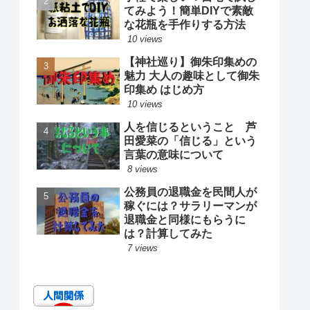
てみよう！簡単DIYで素敵
な花瓶を手作りする方法
10 views
【神社巡り】御朱印集めの
魅力 大人の趣味として御朱
印集め はじめ方
10 views
人を信じるということ 芦
田愛菜の「信じる」という
言葉の意味について
8 views
公務員の退職金を民間人が
稼ぐには？サラリーマンが
退職金と同様にもらうに
は？計算してみた
7 views