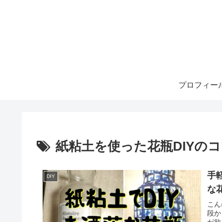
プロフィー
紙粘土を使った花瓶DIYの
手
DIY
な
こん
段か
が欲