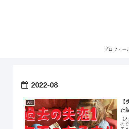
プロフィー
2022-08
【
失恋
た
【人
ので
子は