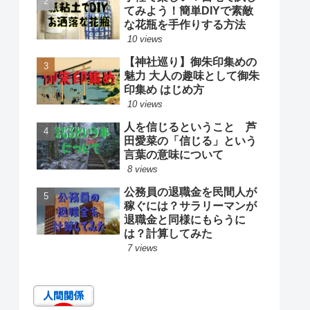
てみよう！簡単DIYで素敵
な花瓶を手作りする方法
10 views
【神社巡り】御朱印集めの
魅力 大人の趣味として御朱
印集め はじめ方
10 views
人を信じるということ 芦
田愛菜の「信じる」という
言葉の意味について
8 views
公務員の退職金を民間人が
稼ぐには？サラリーマンが
退職金と同様にもらうに
は？計算してみた
7 views