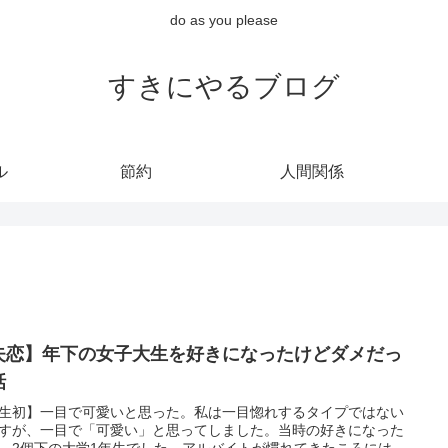
do as you please
すきにやるブログ
ル
節約
人間関係
失恋】年下の女子大生を好きになったけどダメだっ
話
生初】一目で可愛いと思った。私は一目惚れするタイプではない
すが、一目で「可愛い」と思ってしました。当時の好きになった
、2個下の大学1年生でした。アルバイトが慣れてきたころには