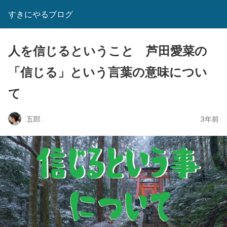
すきにやるブログ
人を信じるということ 芦田愛菜の
「信じる」という言葉の意味につい
て
五郎
3年前