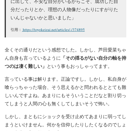
に出して、不安な自分がいるからこそ、成功した自
分だったりとか、理想の人物像だったりにすがりた
いんじゃないかと思いました」
引用：
https://toyokeizai.net/articles/-/374895
全くその通りだという感想でした。しかし、芦田愛菜ちゃ
「その揺るがない自分の軸を持
ん自身も言っているように
つのは凄く難しい」
という事もおっしゃってます。
言っている事は解ります。正論ですし。しかし、私自身が
喰らっちゃった場合、そう思えるかと問われるととても難
しいんですよね。あまりにもそういうことだなと割り切っ
てしまうと人間の心も無くしてしまいそうで怖い。
しかし、まともにショックを受け止めてあまりに弱ってし
まうといけません。何かを信仰したりしたくなるのでしょ