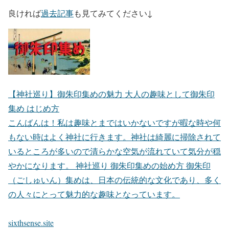
良ければ
過去記事
も見てみてください↓
【神社巡り】御朱印集めの魅力 大人の趣味として御朱印
集め はじめ方
こんばんは！私は趣味とまではいかないですが暇な時や何
もない時はよく神社に行きます。神社は綺麗に掃除されて
いるところが多いので清らかな空気が流れていて気分が穏
やかになります。 神社巡り 御朱印集めの始め方 御朱印
（ごしゅいん）集めは、日本の伝統的な文化であり、多く
の人々にとって魅力的な趣味となっています。
sixthsense.site