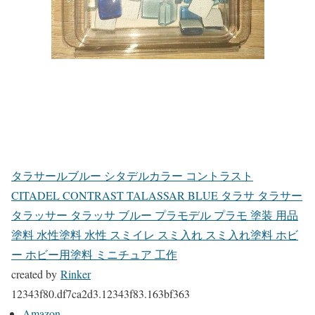
タラサールブルー シタデルカラー コントラスト
CITADEL CONTRAST TALASSAR BLUE タラサ タラサー
タラッサー タラッサ ブルー プラモデル プラモ 塗装 用品
塗料 水性塗料 水性 スミイレ スミ入れ スミ入れ塗料 ホビ
ー ホビー用塗料 ミニチュア 工作
created by
Rinker
12343f80.df7ca2d3.12343f83.163bf363
Amazon