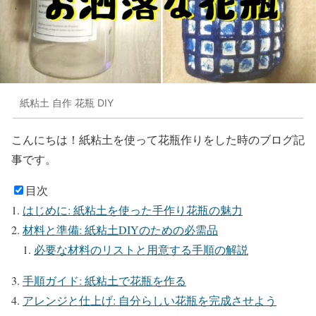
紙粘土 自作 花瓶 DIY
こんにちは！紙粘土を使って花瓶作りをした時のブログ記
事です。
目次
はじめに: 紙粘土を使った手作り花瓶の魅力
材料と準備: 紙粘土DIYのための必需品
必要な材料のリストと用意する手順の解説
手順ガイド: 紙粘土で花瓶を作る
アレンジと仕上げ: 自分らしい花瓶を完成させよう