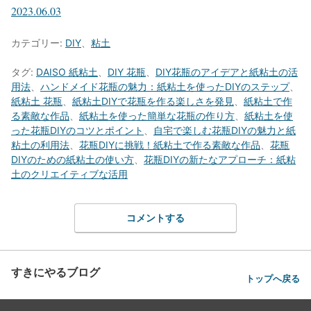
2023.06.03
カテゴリー:
DIY
、
粘土
タグ:
DAISO 紙粘土
、
DIY 花瓶
、
DIY花瓶のアイデアと紙粘土の活
用法
、
ハンドメイド花瓶の魅力：紙粘土を使ったDIYのステップ
、
紙粘土 花瓶
、
紙粘土DIYで花瓶を作る楽しさを発見
、
紙粘土で作
る素敵な作品
、
紙粘土を使った簡単な花瓶の作り方
、
紙粘土を使
った花瓶DIYのコツとポイント
、
自宅で楽しむ花瓶DIYの魅力と紙
粘土の利用法
、
花瓶DIYに挑戦！紙粘土で作る素敵な作品
、
花瓶
DIYのための紙粘土の使い方
、
花瓶DIYの新たなアプローチ：紙粘
土のクリエイティブな活用
コメントする
すきにやるブログ
トップへ戻る